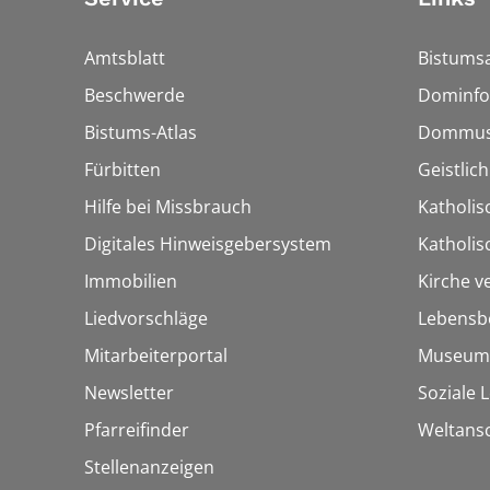
Amtsblatt
Bistumsa
Beschwerde
Dominfo
Bistums-Atlas
Dommus
Fürbitten
Geistlic
Hilfe bei Missbrauch
Katholis
Digitales Hinweisgebersystem
Katholi
Immobilien
Kirche v
Liedvorschläge
Lebensb
Mitarbeiterportal
Museum
Newsletter
Soziale 
Pfarreifinder
Weltans
Stellenanzeigen