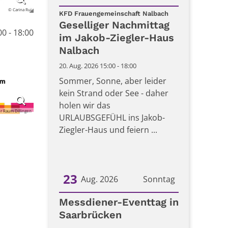
© Carina Rui
:
Datum: 20. August 2026
KFD Frauengemeinschaft Nalbach
Geselliger Nachmittag
0 - 18:00
im Jakob-Ziegler-Haus
Nalbach
20. Aug. 2026 15:00 - 18:00
Sommer, Sonne, aber leider
kein Strand oder See - daher
holen wir das
r Raum Dillingen
URLAUBSGEFÜHL ins Jakob-
Ziegler-Haus und feiern ...
23
Aug. 2026
Sonntag
Datum: 23. August 2026
Messdiener-Eventtag in
Saarbrücken