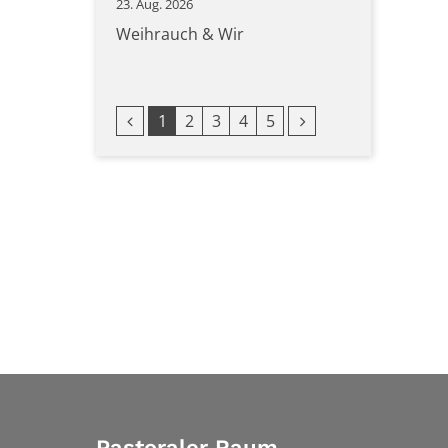
23. Aug. 2026
Weihrauch & Wir
Vorherige Seite
Nächste Seite
1
2
3
4
5
Pastoraler Raum