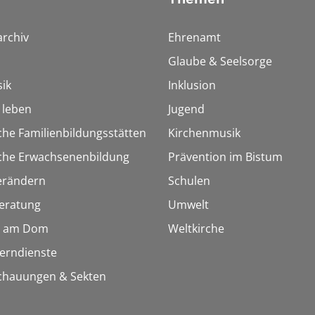
rchiv
Ehrenamt
Glaube & Seelsorge
ik
Inklusion
h leben
Jugend
che Familienbildungsstätten
Kirchenmusik
sche Erwachsenenbildung
Prävention im Bistum
erändern
Schulen
eratung
Umwelt
 am Dom
Weltkirche
Lerndienste
chauungen & Sekten