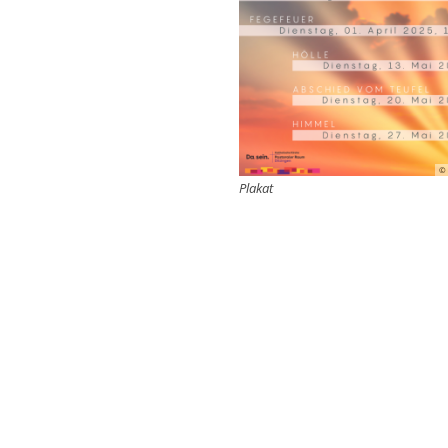
© 
Plakat