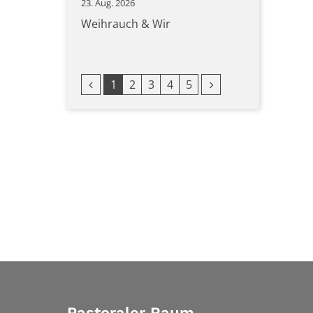
23. Aug. 2026
Weihrauch & Wir
Vorherige Seite
Nächste Seite
1
2
3
4
5
Pastoraler Raum