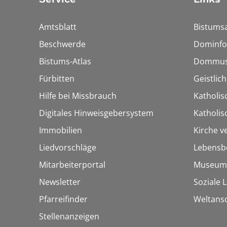
Amtsblatt
Bistumsa
Beschwerde
Dominfo
Bistums-Atlas
Dommus
Fürbitten
Geistlic
Hilfe bei Missbrauch
Katholis
Digitales Hinweisgebersystem
Katholi
Immobilien
Kirche v
Liedvorschläge
Lebensb
Mitarbeiterportal
Museum
Newsletter
Soziale 
Pfarreifinder
Weltans
Stellenanzeigen