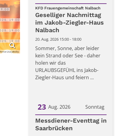
:
Datum: 20. August 2026
KFD Frauengemeinschaft Nalbach
Geselliger Nachmittag
im Jakob-Ziegler-Haus
Nalbach
20. Aug. 2026 15:00 - 18:00
Sommer, Sonne, aber leider
Anna-Lisa Jakoby
kein Strand oder See - daher
holen wir das
URLAUBSGEFÜHL ins Jakob-
Ziegler-Haus und feiern ...
23
Aug. 2026
Sonntag
Datum: 23. August 2026
Messdiener-Eventtag in
Saarbrücken