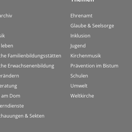
rchiv
Ehrenamt
Glaube & Seelsorge
ik
Inklusion
h leben
Jugend
che Familienbildungsstätten
Kirchenmusik
sche Erwachsenenbildung
Prävention im Bistum
erändern
Schulen
eratung
Umwelt
 am Dom
Weltkirche
Lerndienste
chauungen & Sekten