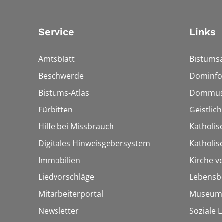
Service
Links
Amtsblatt
Bistumsa
Beschwerde
Dominfo
Bistums-Atlas
Dommus
Fürbitten
Geistlic
Hilfe bei Missbrauch
Katholis
Digitales Hinweisgebersystem
Katholi
Immobilien
Kirche v
Liedvorschläge
Lebensb
Mitarbeiterportal
Museum
Newsletter
Soziale 