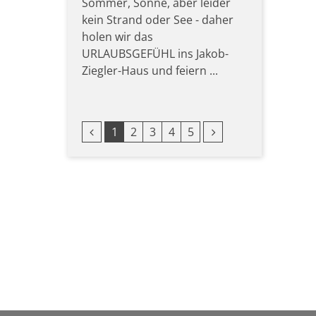
Sommer, Sonne, aber leider
kein Strand oder See - daher
holen wir das
URLAUBSGEFÜHL ins Jakob-
Ziegler-Haus und feiern ...
Vorherige Seite
Nächste Seite
1
2
3
4
5