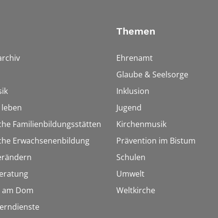
Themen
rchiv
Ehrenamt
Glaube & Seelsorge
ik
Inklusion
h leben
Jugend
che Familienbildungsstätten
Kirchenmusik
sche Erwachsenenbildung
Prävention im Bistum
erändern
Schulen
eratung
Umwelt
 am Dom
Weltkirche
Lerndienste