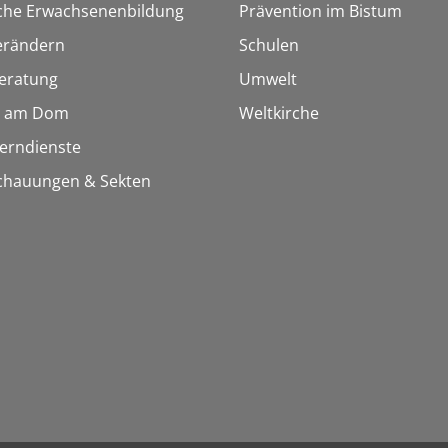
sche Erwachsenenbildung
Prävention im Bistum
erändern
Schulen
eratung
Umwelt
 am Dom
Weltkirche
Lerndienste
chauungen & Sekten