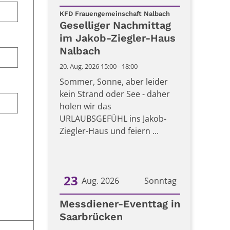
:
Datum: 20. August 2026
KFD Frauengemeinschaft Nalbach
Geselliger Nachmittag
im Jakob-Ziegler-Haus
Nalbach
20. Aug. 2026 15:00 - 18:00
Sommer, Sonne, aber leider
kein Strand oder See - daher
holen wir das
URLAUBSGEFÜHL ins Jakob-
Ziegler-Haus und feiern ...
23
Aug. 2026
Sonntag
Datum: 23. August 2026
Messdiener-Eventtag in
Saarbrücken