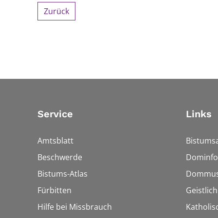
Zurück
Service
Links
Amtsblatt
Bistumsa
Beschwerde
Dominfo
Bistums-Atlas
Dommus
Fürbitten
Geistlic
Hilfe bei Missbrauch
Katholis