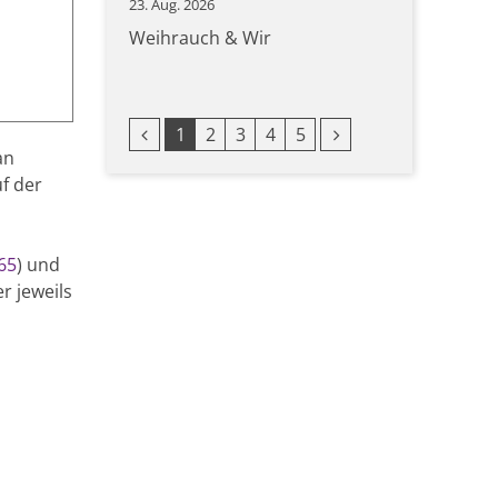
23. Aug. 2026
Weihrauch & Wir
Vorherige Seite
Nächste Seite
1
2
3
4
5
an
f der
65
) und
r jeweils