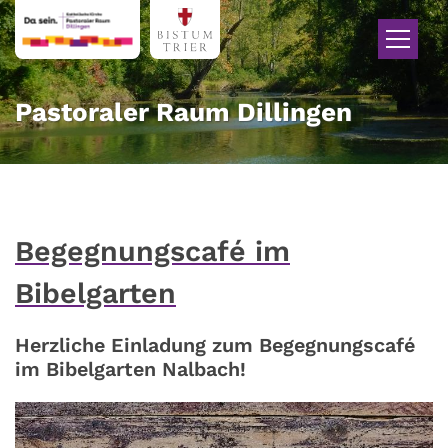
Zum Inhalt springen
Pastoraler Raum Dillingen
Begegnungscafé im
Bibelgarten
Herzliche Einladung zum Begegnungscafé
im Bibelgarten Nalbach!