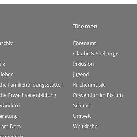
Themen
rchiv
Ehrenamt
Glaube & Seelsorge
ik
Inklusion
h leben
Jugend
che Familienbildungsstätten
Kirchenmusik
sche Erwachsenenbildung
Prävention im Bistum
erändern
Schulen
eratung
Umwelt
 am Dom
Weltkirche
Lerndienste