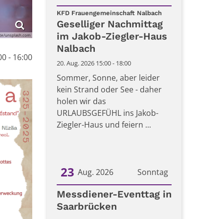
:
Datum: 20. August 2026
KFD Frauengemeinschaft Nalbach
Geselliger Nachmittag
im Jakob-Ziegler-Haus
te/unsplash.com
Nalbach
0 - 16:00
20. Aug. 2026 15:00 - 18:00
Sommer, Sonne, aber leider
kein Strand oder See - daher
holen wir das
URLAUBSGEFÜHL ins Jakob-
Ziegler-Haus und feiern ...
23
Aug. 2026
Sonntag
Datum: 23. August 2026
Messdiener-Eventtag in
Saarbrücken