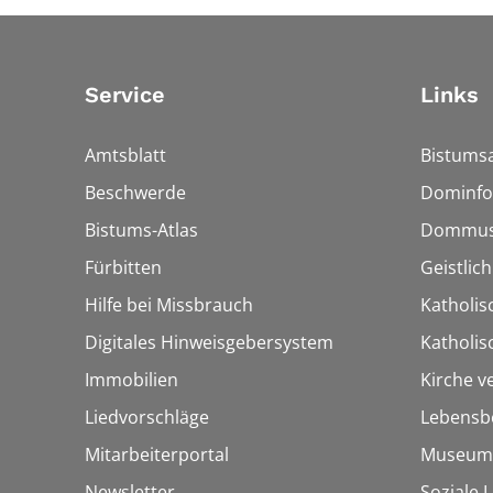
Service
Links
Amtsblatt
Bistumsa
Beschwerde
Dominfo
Bistums-Atlas
Dommus
Fürbitten
Geistlic
Hilfe bei Missbrauch
Katholis
Digitales Hinweisgebersystem
Katholi
Immobilien
Kirche v
Liedvorschläge
Lebensb
Mitarbeiterportal
Museum
Newsletter
Soziale 