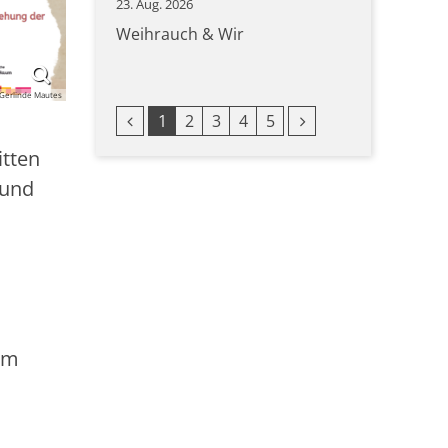
23. Aug. 2026
Weihrauch & Wir
Gerlinde Mautes
Vorherige Seite
Nächste Seite
1
2
3
4
5
itten
 und
im