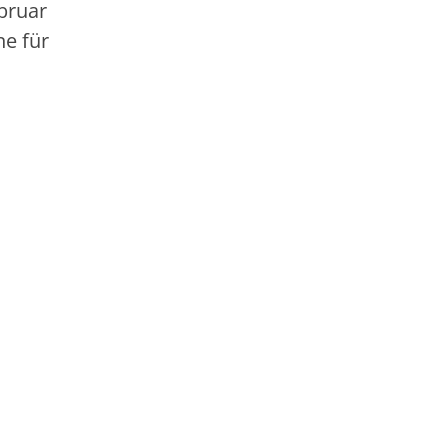
bruar
ne für