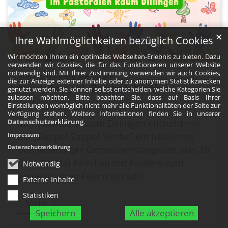
✕
Ihre Wahlmöglichkeiten bezüglich Cookies
Wir möchten Ihnen ein optimales Webseiten-Erlebnis zu bieten. Dazu
verwenden wir Cookies, die für das Funktionieren unserer Website
notwendig sind. Mit Ihrer Zustimmung verwenden wir auch Cookies,
:
Start in Nalbach am 10. Mai
die zur Anzeige externer Inhalte oder zu anonymen Statistikzwecken
Neu: Rappel-Zappel-Kirche
genutzt werden. Sie können selbst entscheiden, welche Kategorien Sie
zulassen möchten. Bitte beachten Sie, dass auf Basis Ihrer
31. März 2026
Einstellungen womöglich nicht mehr alle Funktionalitäten der Seite zur
Verfügung stehen. Weitere Informationen finden Sie in unserer
Im Pastoralen Raum Dillingen entsteht mit
Datenschutzerklärung
.
der „Rappel-Zappel-Kirche“ ein fröhliches
Impressum
Datenschutzerklärung
und lebendiges Gottesdienstangebot, das ab
dem 10. Mai Familien mit Kindern zum
Notwendig
gemeinsamen Feiern einlädt.
Externe Inhalte
Statistiken
Mehr
Speichern
Alle akzeptieren