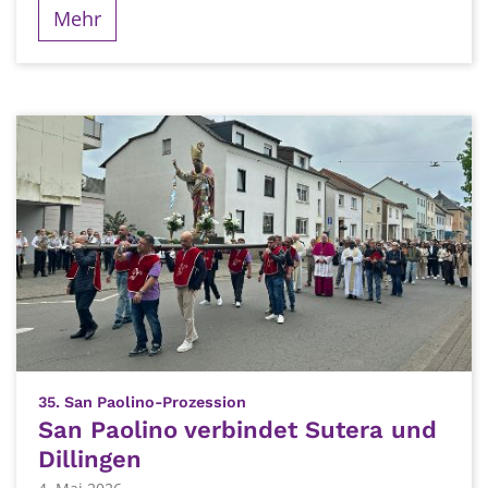
Mehr
:
35. San Paolino-Prozession
San Paolino verbindet Sutera und
Dillingen