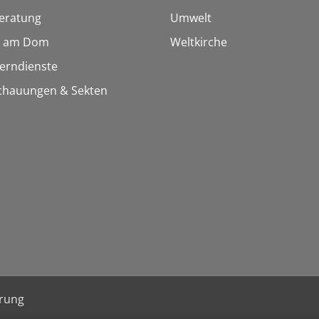
eratung
Umwelt
 am Dom
Weltkirche
Lerndienste
chauungen & Sekten
ärung