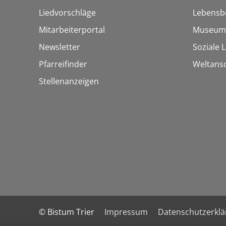
Liedvorschläge
Lebensb
Mitarbeiterportal
Museum
Newsletter
Soziale 
Pfarreifinder
Weltans
Stellenanzeigen
© Bistum Trier
Impressum
Datenschutzerkl