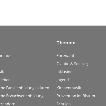
Themen
rchiv
Ehrenamt
Glaube & Seelsorge
ik
Inklusion
h leben
Jugend
che Familienbildungsstätten
Kirchenmusik
sche Erwachsenenbildung
Prävention im Bistum
erändern
Schulen