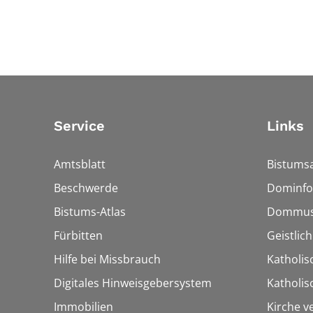
Service
Links
Amtsblatt
Bistumsa
Beschwerde
Dominfo
Bistums-Atlas
Dommus
Fürbitten
Geistlic
Hilfe bei Missbrauch
Katholis
Digitales Hinweisgebersystem
Katholi
Immobilien
Kirche v