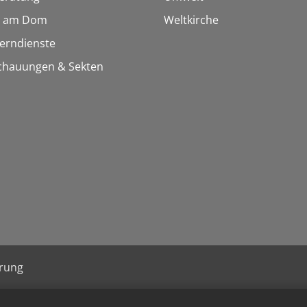
 am Dom
Weltkirche
Lerndienste
chauungen & Sekten
ärung