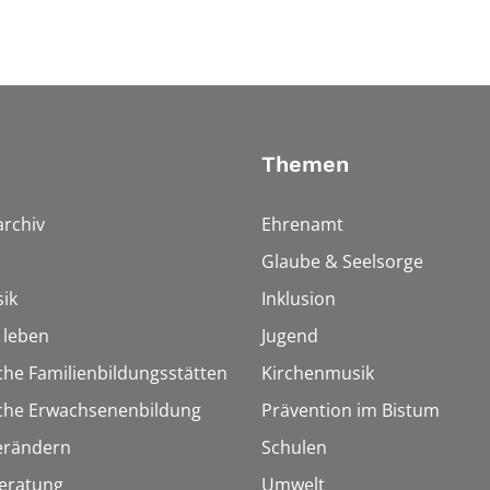
Themen
rchiv
Ehrenamt
Glaube & Seelsorge
ik
Inklusion
h leben
Jugend
che Familienbildungsstätten
Kirchenmusik
sche Erwachsenenbildung
Prävention im Bistum
erändern
Schulen
eratung
Umwelt