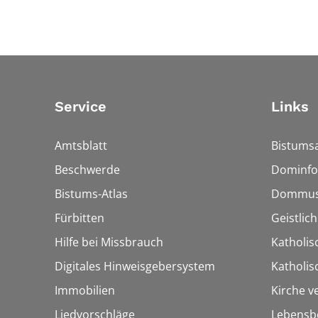
Service
Links
Amtsblatt
Bistumsa
Beschwerde
Dominfo
Bistums-Atlas
Dommus
Fürbitten
Geistlic
Hilfe bei Missbrauch
Katholis
Digitales Hinweisgebersystem
Katholi
Immobilien
Kirche v
Liedvorschläge
Lebensb