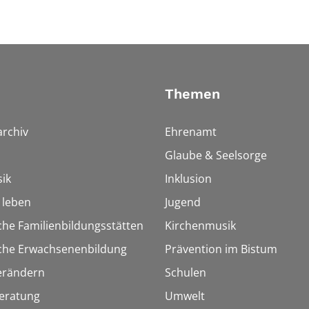
Themen
rchiv
Ehrenamt
Glaube & Seelsorge
ik
Inklusion
h leben
Jugend
che Familienbildungsstätten
Kirchenmusik
sche Erwachsenenbildung
Prävention im Bistum
erändern
Schulen
eratung
Umwelt