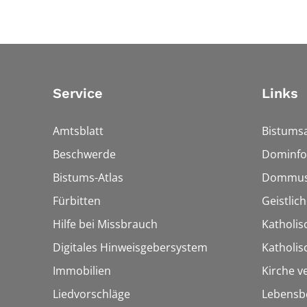
Service
Links
Amtsblatt
Bistumsa
Beschwerde
Dominfo
Bistums-Atlas
Dommus
Fürbitten
Geistlic
Hilfe bei Missbrauch
Katholis
Digitales Hinweisgebersystem
Katholi
Immobilien
Kirche v
Liedvorschläge
Lebensb