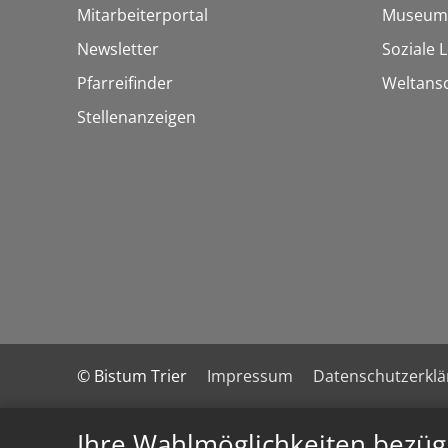
Mitarbeiterportal
Museum
Newsletter
Soziale 
Pfarreifinder
Weltans
Stellenanzeigen
© Bistum Trier
Impressum
Datenschutzerkl
Ihre Wahlmöglichkeiten bezüg