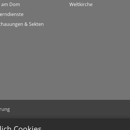
 am Dom
Weltkirche
Lerndienste
chauungen & Sekten
ärung
lich Cookies