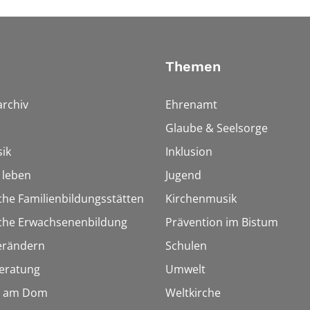
Themen
rchiv
Ehrenamt
Glaube & Seelsorge
ik
Inklusion
h leben
Jugend
che Familienbildungsstätten
Kirchenmusik
sche Erwachsenenbildung
Prävention im Bistum
erändern
Schulen
eratung
Umwelt
 am Dom
Weltkirche