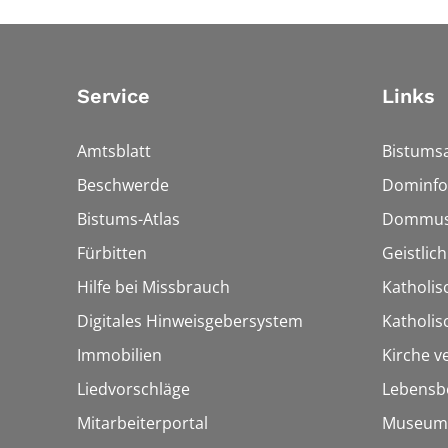
Service
Links
Amtsblatt
Bistumsa
Beschwerde
Dominfo
Bistums-Atlas
Dommus
Fürbitten
Geistlic
Hilfe bei Missbrauch
Katholis
Digitales Hinweisgebersystem
Katholi
Immobilien
Kirche v
Liedvorschläge
Lebensb
Mitarbeiterportal
Museum