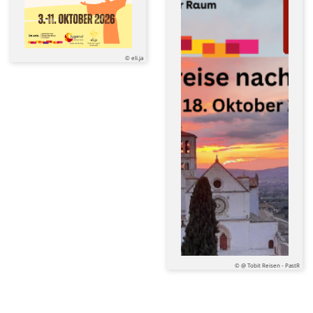
© eli.ja
© @ Tobit Reisen - PastR