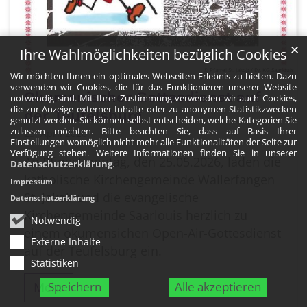
✕
Ihre Wahlmöglichkeiten bezüglich Cookies
© Pfarrei St. Jakob / Ev. KG Saarlouis
Wir möchten Ihnen ein optimales Webseiten-Erlebnis zu bieten. Dazu
verwenden wir Cookies, die für das Funktionieren unserer Website
Ökumenischer Gottesdienst auf
notwendig sind. Mit Ihrer Zustimmung verwenden wir auch Cookies,
die zur Anzeige externer Inhalte oder zu anonymen Statistikzwecken
der Teufelsburg
genutzt werden. Sie können selbst entscheiden, welche Kategorien Sie
zulassen möchten. Bitte beachten Sie, dass auf Basis Ihrer
23. April 2026
Einstellungen womöglich nicht mehr alle Funktionalitäten der Seite zur
Verfügung stehen. Weitere Informationen finden Sie in unserer
An Pfingstmontag, den 25.05.2026, laden die
Datenschutzerklärung
.
katholische Kirchengemeinde Wallerfangen
Impressum
St. Jakob und die evangelische
Datenschutzerklärung
Kirchengemeinde Saarlouis herzlich zu
Notwendig
einem ökumensichen Open-Air-Gottesdienst
Externe Inhalte
auf der Teufelsburg ein.
Statistiken
Speichern
Alle akzeptieren
Mehr