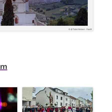
© @ Tobit Reisen - PastR
um