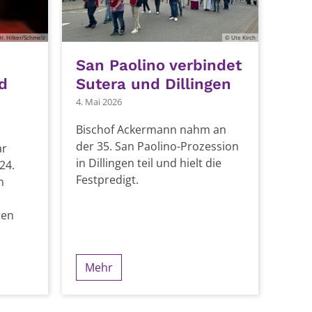
r. Hilker/Schmelz
© Ute Kirch
San Paolino verbindet
d
Sutera und Dillingen
4. Mai 2026
Bischof Ackermann nahm an
der 35. San Paolino-Prozession
ar
in Dillingen teil und hielt die
24.
Festpredigt.
n
ren
Mehr