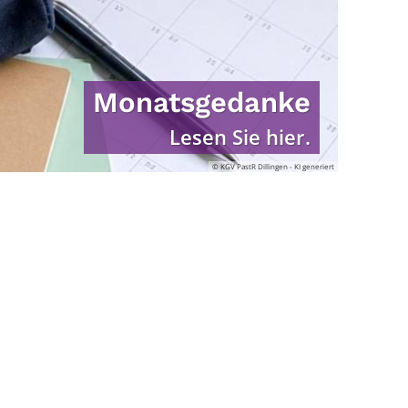
Monatsgedanke
Lesen Sie hier.
© KGV PastR Dillingen - KI generiert