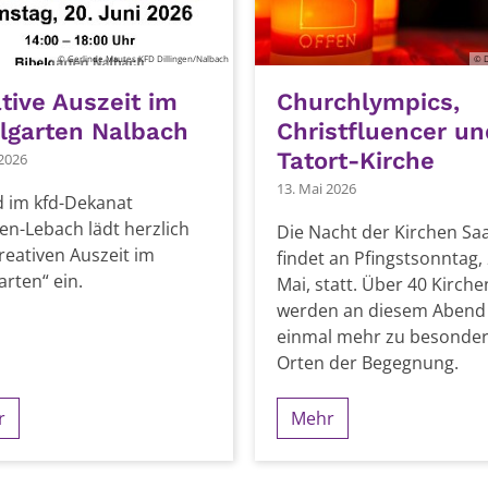
© Gerlinde Mautes KFD Dillingen/Nalbach
© D
tive Auszeit im
Churchlympics,
lgarten Nalbach
Christfluencer un
Tatort-Kirche
 2026
13. Mai 2026
d im kfd-Dekanat
gen-Lebach lädt herzlich
Die Nacht der Kirchen Sa
reativen Auszeit im
findet an Pfingstsonntag, 
arten“ ein.
Mai, statt. Über 40 Kirche
werden an diesem Abend
einmal mehr zu besonde
Orten der Begegnung.
r
Mehr