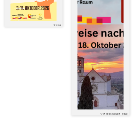
© eli.ja
© @ Tobit Reisen - PastR