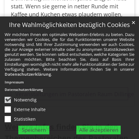
statt. Wenn sie gerne in netter Runde mit
Kaffee und Kuchen etwas plaudern wollen,
schauen sie doch vorbei. ...
✕
Ihre Wahlmöglichkeiten bezüglich Cookies
Wir möchten Ihnen ein optimales Webseiten-Erlebnis zu bieten. Dazu
Mehr
verwenden wir Cookies, die für das Funktionieren unserer Website
notwendig sind. Mit Ihrer Zustimmung verwenden wir auch Cookies,
die zur Anzeige externer Inhalte oder zu anonymen Statistikzwecken
genutzt werden. Sie können selbst entscheiden, welche Kategorien Sie
zulassen möchten. Bitte beachten Sie, dass auf Basis Ihrer
Einstellungen womöglich nicht mehr alle Funktionalitäten der Seite zur
Verfügung stehen. Weitere Informationen finden Sie in unserer
Datenschutzerklärung
.
Impressum
Datenschutzerklärung
Veranstaltungen im Pastoralen Raum Dillingen
Notwendig
Externe Inhalte
Statistiken
Weitere Infos finden Sie in den
Speichern
Alle akzeptieren
Themenbereichen des Pastoralen