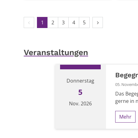
Vorherige Seite
Nächste Seite
1
2
3
4
5
Veranstaltungen
Begeg
Donnerstag
05. November
5
Das Begeg
gerne in 
Nov. 2026
Mehr
Datum: 5. November 2026