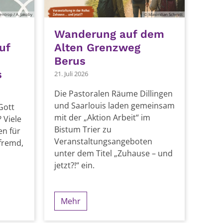
ntrop / A. Jakoby
© Maximilian Schmitt
Wanderung auf dem
uf
Alten Grenzweg
Berus
s
21. Juli 2026
Die Pastoralen Räume Dillingen
und Saarlouis laden gemeinsam
Gott
mit der „Aktion Arbeit“ im
 Viele
Bistum Trier zu
en für
Veranstaltungsangeboten
sfremd,
unter dem Titel „Zuhause – und
jetzt?!“ ein.
Mehr