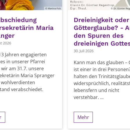
© Martina Folz
© Dr. Günter Rege
abschiedung
Dreieinigkeit oder
rsekretärin Maria
Götterglaube? - A
anger
den Spuren des
dreieinigen Gotte
st 2026
30. Juli 2026
3 Jahren engagierten
es in unserer Pfarrei
Kann man das glauben – 
wir am 31.7. unsere
ist einer in drei Personen?
ekretärin Maria Spranger
halten den Trinitätsglaub
 wohlverdienten
widersprüchlich, realität
tand verabschiedet.
lebensfern und nicht
verstehbar. ...
r
Mehr