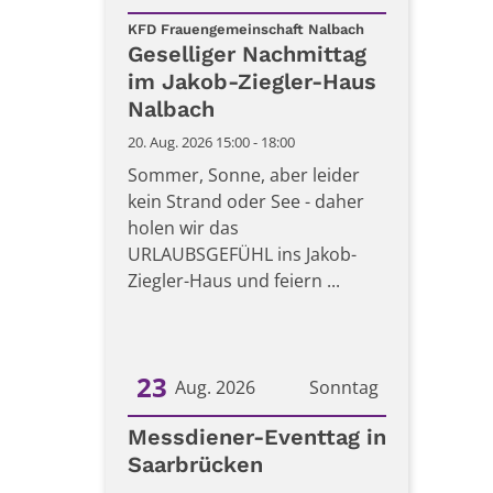
:
Datum: 20. August 2026
KFD Frauengemeinschaft Nalbach
Geselliger Nachmittag
im Jakob-Ziegler-Haus
Nalbach
20. Aug. 2026 15:00 - 18:00
Sommer, Sonne, aber leider
kein Strand oder See - daher
holen wir das
URLAUBSGEFÜHL ins Jakob-
Ziegler-Haus und feiern ...
23
Aug. 2026
Sonntag
Datum: 23. August 2026
Messdiener-Eventtag in
Saarbrücken