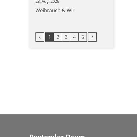
23. Aug. 2026
Weihrauch & Wir
Vorherige Seite
Nächste Seite
1
2
3
4
5
Pastoraler Raum