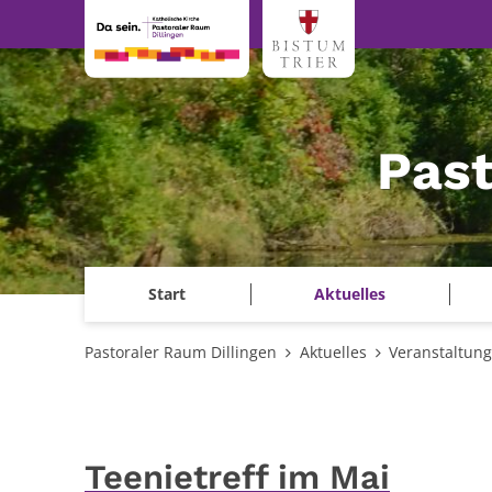
Zum Inhalt springen
Past
Start
Aktuelles
Pastoraler Raum Dillingen
Aktuelles
Veranstaltun
Teenietreff im Mai