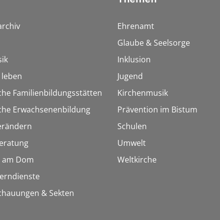
rchiv
Ehrenamt
Glaube & Seelsorge
ik
Inklusion
h leben
Jugend
che Familienbildungsstätten
Kirchenmusik
sche Erwachsenenbildung
Prävention im Bistum
erändern
Schulen
eratung
Umwelt
 am Dom
Weltkirche
Lerndienste
chauungen & Sekten