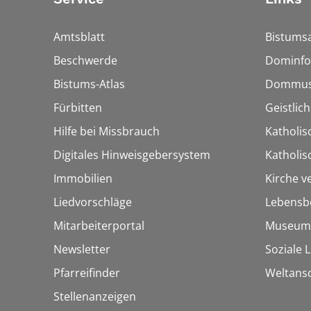
Amtsblatt
Bistumsa
Beschwerde
Dominfo
Bistums-Atlas
Dommus
Fürbitten
Geistlic
Hilfe bei Missbrauch
Katholis
Digitales Hinweisgebersystem
Katholi
Immobilien
Kirche v
Liedvorschläge
Lebensb
Mitarbeiterportal
Museum
Newsletter
Soziale 
Pfarreifinder
Weltans
Stellenanzeigen