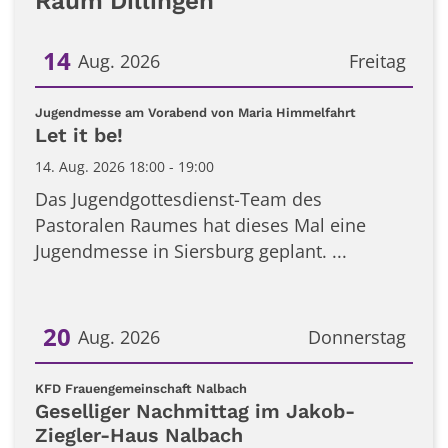
Raum Dillingen
14
Aug. 2026
Freitag
Datum: 14. August 2026
:
Jugendmesse am Vorabend von Maria Himmelfahrt
Let it be!
14. Aug. 2026 18:00 - 19:00
Das Jugendgottesdienst-Team des
Pastoralen Raumes hat dieses Mal eine
Jugendmesse in Siersburg geplant. ...
20
Aug. 2026
Donnerstag
Datum: 20. August 2026
:
KFD Frauengemeinschaft Nalbach
Geselliger Nachmittag im Jakob-
Ziegler-Haus Nalbach