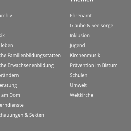
rchiv
Ehrenamt
Glaube & Seelsorge
ik
Inklusion
h leben
Jugend
che Familienbildungsstätten
Kirchenmusik
sche Erwachsenenbildung
Prävention im Bistum
erändern
Schulen
eratung
Umwelt
 am Dom
Weltkirche
Lerndienste
chauungen & Sekten