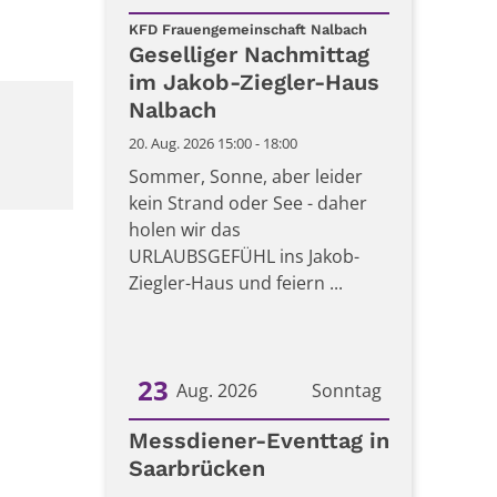
:
Datum: 20. August 2026
KFD Frauengemeinschaft Nalbach
Geselliger Nachmittag
im Jakob-Ziegler-Haus
Nalbach
20. Aug. 2026 15:00 - 18:00
Sommer, Sonne, aber leider
kein Strand oder See - daher
holen wir das
URLAUBSGEFÜHL ins Jakob-
Ziegler-Haus und feiern ...
23
Aug. 2026
Sonntag
Datum: 23. August 2026
Messdiener-Eventtag in
Saarbrücken