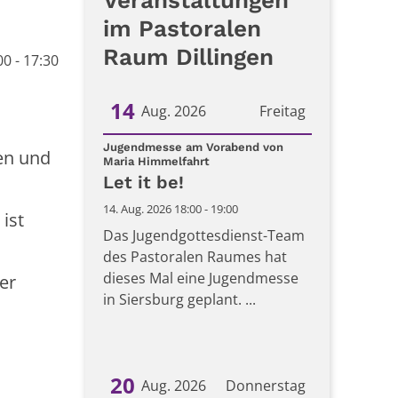
Veranstaltungen
im Pastoralen
Raum Dillingen
0 - 17:30
14
Aug. 2026
Freitag
Datum: 14. August 2026
Jugendmesse am Vorabend von
fen und
:
Maria Himmelfahrt
Let it be!
14. Aug. 2026 18:00 - 19:00
ist
Das Jugendgottesdienst-Team
des Pastoralen Raumes hat
dieses Mal eine Jugendmesse
er
in Siersburg geplant. ...
20
Aug. 2026
Donnerstag