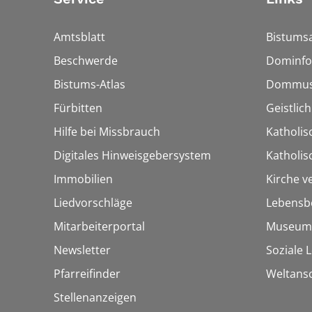
Amtsblatt
Bistumsa
Beschwerde
Dominfo
Bistums-Atlas
Dommus
Fürbitten
Geistlic
Hilfe bei Missbrauch
Katholis
Digitales Hinweisgebersystem
Katholi
Immobilien
Kirche v
Liedvorschläge
Lebensb
Mitarbeiterportal
Museum
Newsletter
Soziale 
Pfarreifinder
Weltans
Stellenanzeigen