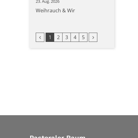
23. Aug. 2026
Weihrauch & Wir
Vorherige Seite
Nächste Seite
1
2
3
4
5
Pastoraler Raum