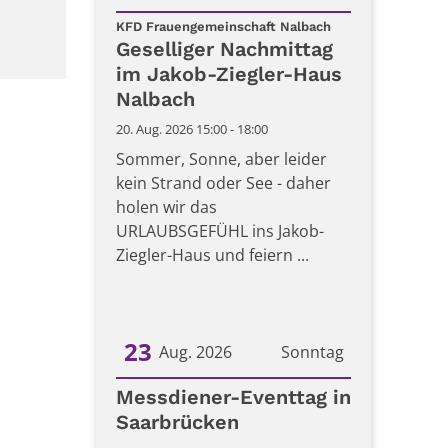
:
Datum: 20. August 2026
KFD Frauengemeinschaft Nalbach
Geselliger Nachmittag
im Jakob-Ziegler-Haus
Nalbach
20. Aug. 2026 15:00 - 18:00
Sommer, Sonne, aber leider
kein Strand oder See - daher
holen wir das
URLAUBSGEFÜHL ins Jakob-
Ziegler-Haus und feiern ...
23
Aug. 2026
Sonntag
Datum: 23. August 2026
Messdiener-Eventtag in
Saarbrücken