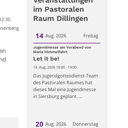
Veranstaltungen
im Pastoralen
Raum Dillingen
12:30
osenberg
14
Aug. 2026
Freitag
Datum: 14. August 2026
Jugendmesse am Vorabend von
ren
:
Maria Himmelfahrt
Let it be!
und
14. Aug. 2026 18:00 - 19:00
Das Jugendgottesdienst-Team
des Pastoralen Raumes hat
dieses Mal eine Jugendmesse
in Siersburg geplant. ...
20
Aug. 2026
Donnerstag