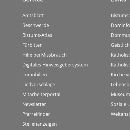
Amtsblatt
Bistumsa
Beschwerde
Dominfo
Bistums-Atlas
Dommus
Fürbitten
Geistlic
Hilfe bei Missbrauch
Katholis
Digitales Hinweisgebersystem
Katholi
Immobilien
Kirche v
Liedvorschläge
Lebensb
Mitarbeiterportal
Museum
Newsletter
Soziale 
Pfarreifinder
Weltans
Stellenanzeigen