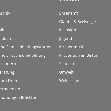
rchiv
Ehrenamt
Glaube & Seelsorge
ik
Inklusion
h leben
Jugend
che Familienbildungsstätten
Kirchenmusik
sche Erwachsenenbildung
Prävention im Bistum
erändern
Schulen
eratung
Umwelt
 am Dom
Weltkirche
Lerndienste
chauungen & Sekten