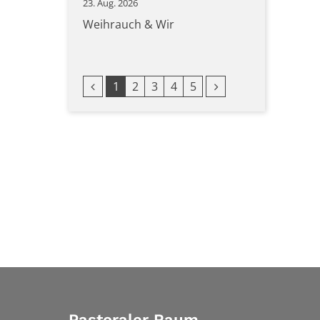
23. Aug. 2026
Weihrauch & Wir
Vorherige Seite
Nächste Seite
1
2
3
4
5
Pastoraler Raum